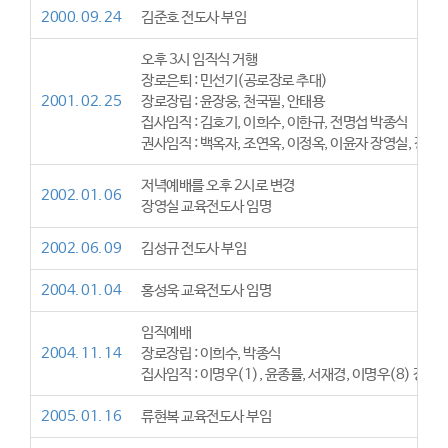
2000. 09. 24
김준호 전도사 부임
오후 3시 임직식 거행
장로은퇴 : 민선기(공로장로 추대)
2001. 02. 25
장로장립 : 윤장웅, 천국필, 안태용
집사임직 : 김호기, 이희수, 이한규, 전명섭 박종식
권사임직 : 백옥자, 조연옥, 이정옥, 이윤자 장영실, 강금
저녁예배를 오후 2시로 변경
2002. 01. 06
장영실 교육전도사 임명
2002. 06. 09
김성규 전도사 부임
2004. 01. 04
홍성욱 교육전도사 임명
임직예배
2004. 11. 14
장로장립 : 이희수, 박종식
집사임직 : 이명우(1), 윤종률, 서재경, 이명우(8) 장광
2005. 01. 16
류현복 교육전도사 부임