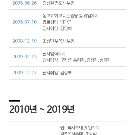
2005. 06. 26
김성길 전도사 부임
동고교회 교육관 입당 및 위임예배
2005. 07. 10
장로취임 : 박관근
권사취임 : 김영희
2008. 12. 19
조성민 부목사 부임
권사임직예배
2009. 02. 15
권사임직 : 구자준, 홍미자, 김정자, 심기자
2009. 12. 27
권사취임 : 김성복
2010년 ~ 2019년
원로목사추대 및 임직식
원로목사추대 : 조승환