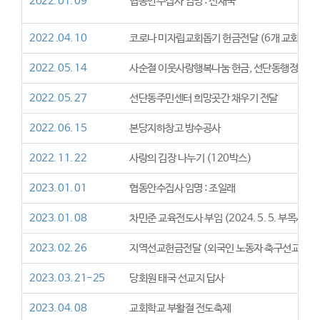
2022. 01. 09
협동안수집사 임명 : 신재국
2022 .04. 10
코로나 미자립교회돕기 헌금전달 (6개 교회)
2022. 05. 14
사순절 이웃사랑행복나눔 헌금, 선단동행정복지
2022. 05. 27
선단동주민센터 희망곳간 채우기 전달
2022. 06. 15
본당지하창고 방수공사
2022. 11. 22
사랑의 김장 나누기 (120박스)
2023. 01. 01
협동안수집사 임명 : 조일래
2023. 01. 08
차민준 교육전도사 부임 (2024. 5. 5. 부목사로 
2023. 02. 26
지역선교헌금전달 (외국인 노동자 축구선교회)
2023. 03. 21-25
당회원 태국 선교지 답사
2023. 04. 08
교회학교 부활절 전도축제