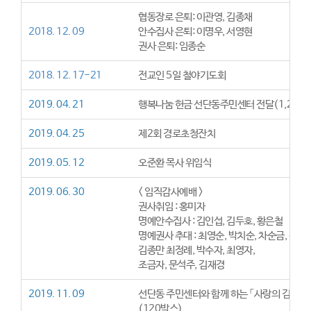
협동장로 은퇴: 이관영, 김종채
2018. 12. 09
안수집사 은퇴: 이명우, 서영현
권사 은퇴: 임종순
2018. 12. 17-21
전교인 5일 철야기도회
2019. 04. 21
행복나눔 헌금 선단동주민센터 전달(1,280,0
2019. 04. 25
제2회 경로초청잔치
2019. 05. 12
오준환 목사 위임식
2019. 06. 30
< 임직감사예배 >
권사취임 : 홍미자
명예안수집사 : 김인섭, 김두호, 황은철
명예권사 추대 : 최영순, 박치순, 차순금, 신정순
김종만 최정례, 박수자, 최영자,
조금자, 문석주, 김재경
2019. 11. 09
선단동 주민센터와 함께 하는 「사랑의 김장 나
(120박스)