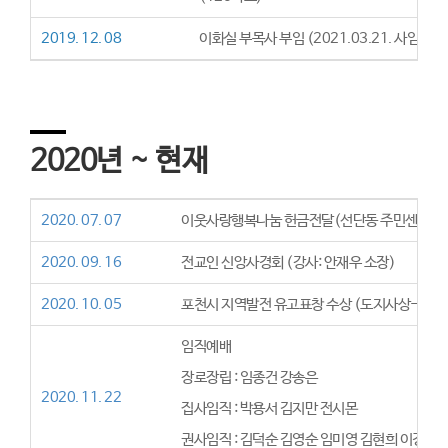
2019. 12. 08
이화실 부목사 부임 (2021.03.21. 사임)
2020년 ~ 현재
2020. 07. 07
이웃사랑행복나눔 헌금전달(선단동 주민센터 /
2020. 09. 16
전교인 신앙사경회 (강사: 안재우 소장)
2020. 10. 05
포천시 지역발전 유고표창 수상 (도지사상-오준
임직예배
장로장립 : 임종건 강송은
2020. 11. 22
집사임직 : 박용서 김지만 전시몬
권사임직 : 김덕순 김영순 임미영 김현희 이경희 