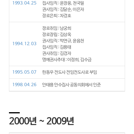
1993. 04. 25
집사임직 : 윤장웅, 천국필
권사임직 : 김달순, 이은자
장로은퇴 : 차경호
장로취임 : 남궁희
장로장립 : 김상옥
권사임직 : 박연규, 윤음천
1994. 12. 03
집사임직 : 김용태
권사취임 : 김경자
명예권사추대 : 이정희, 김수금
1995. 05. 07
한동우 전도사 전임전도사로 부임
1998. 04. 26
안태용 안수집사 공동의회에서 인준
2000년 ~ 2009년