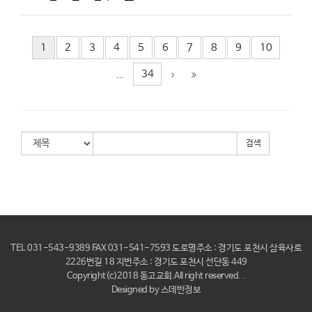
1
2
3
4
5
6
7
8
9
10
34
...
검색
TEL 031-543-9389 FAX 031-541-7593 도로명주소 : 경기도 포천시 삼육사로
2226번길 18 지번주소 : 경기도 포천시 선단동 449
Copyright(c)2018 동고교회.AII right reserved. .
Designed by
스데반정보