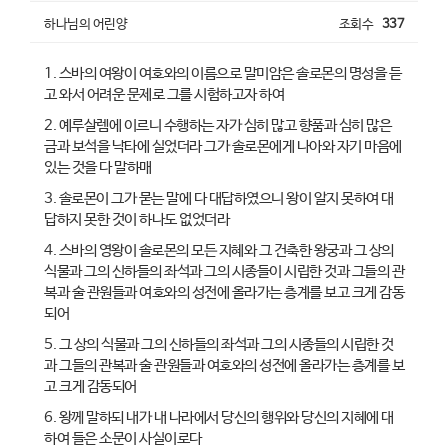
하나님의 어린양
조회수
337
1. 스바의 여왕이 여호와의 이름으로 말미암은 솔로몬의 명성을 듣
고 와서 어려운 문제로 그를 시험하고자 하여
2. 예루살렘에 이르니 수행하는 자가 심히 많고 향품과 심히 많은
금과 보석을 낙타에 실었더라 그가 솔로몬에게 나아와 자기 마음에
있는 것을 다 말하매
3. 솔로몬이 그가 묻는 말에 다 대답하였으니 왕이 알지 못하여 대
답하지 못한 것이 하나도 없었더라
4. 스바의 영왕이 솔로몬의 모든 지혜와 그 건축한 왕궁과 그 상의
식물과 그의 신하들의 좌석과 그의 시종들이 시립한 것과 그들의 관
복과 술 관원들과 여호와의 성전에 올라가는 층계를 보고 크게 감동
되어
5. 그 상의 식물과 그의 신하들의 좌석과 그의 시종들의 시립한 것
과 그들의 관복과 술 관원들과 여호와의 성전에 올라가는 층계를 보
고 크게 감동되어
6. 왕께 말하되 내가 내 나라에서 당신의 행위와 당신의 지혜에 대
하여 들은 소문이 사실이로다