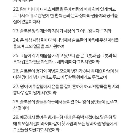
지 아니함은
22. 왕이 바다에 다시스 배들을 두어 히람의 배와 함께 있게 하고
그 다시스 배로 삼 년에 한 번씩 금과 은과 상아와 원숭이와 공작을
실어 왔음이더라
23. 솔로몬 왕의 재산과 지혜가 세상의 그 어느 왕보다 큰지라
24. 온 세상 사람들이 다 하나님께서 솔로몬의 마음에 주신 지혜를
들으며 그의 얼굴을 보기 원하여
25. 그들이 각기 예물을 가지고 왔으니 곧 은 그릇과 금 그릇과 의
복과 갑옷과 향품과 말과 노새라 해마다 그리하였더라
26. 솔로몬이 병거와 마병을 모으매 병거가 천사백 대요 마병이 남
이천 명이라 병거성에도 두고 예루살렘 왕에게도 두었으며
27. 왕이 예루살렘에서 은을 돌 같이 흔하에 하고 백향목을 평지의
뽕나무 같이 많게 하였더라
28. 솔로몬의 말들은 애굽에서 들여왔으니 왕의 상인들이 값주고
산 것이며
29. 애굽에서 들여온 병거는 한 대에 은 육백 세겔이요 말은 한 필
에 백오십 세겔이라 이와 같이 헷 사람의 모든 왕과 아람 왕들에게
그것들을 되팔기도 하였더라