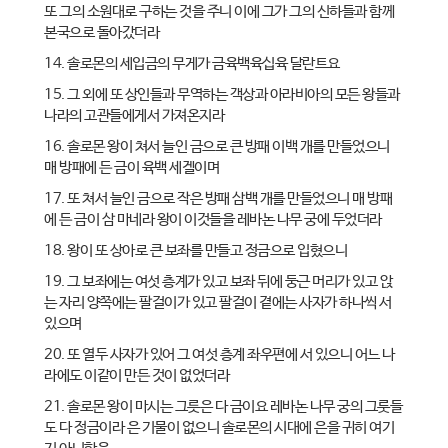
또 그의 소원대로 구하는 것을 주니 이에 그가 그의 신하들과 함께
본국으로 돌아갔더라
14. 솔로몬의 세입금의 무게가 금육백육십육 달란트요
15. 그 외에 또 상인들과 무역하는 객상과 아라비아의 모든 왕들과
나라의 고관들에게서 가져온지라
16. 솔로몬 왕이 쳐서 늘인 금으로 큰 방패 이백 개를 만들었으니
매 방패에 든 금이 육백 세겔이며
17. 또 쳐서 늘인 금으로 작은 방패 삼백 개를 만들었으니 매 방패
에 든 금이 삼 마네라 왕이 이것들을 레바논 나무 궁에 두었더라
18. 왕이 또 상아로 큰 보좌를 만들고 정금으로 입혔으니
19. 그 보좌에는 여섯 층계가 있고 보좌 뒤에 둥근 머리가 있고 앉
는 자리 양쪽에는 팔걸이가 있고 팔걸이 곁에는 사자가 하나씩 서
있으며
20. 또 열두 사자가 있어 그 여섯 층계 좌우편에 서 있으니 어느 나
라에도 이같이 만든 것이 없었더라
21. 솔로몬 왕이 마시는 그릇은 다 금이요 레바논 나무 궁의 그룻들
도 다 정금이라 은 기물이 없으니 솔로몬의 시대에 은을 귀히 여기