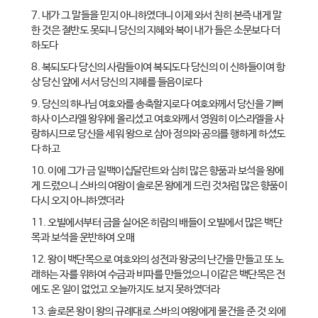
7. 내가 그 말들을 믿지 아니하였더니 이제 와서 친히 본즉 내게 말
한 것은 절반도 못되니 당신의 지혜와 복이 내가 들은 소문보다 더
하도다
8. 복되도다 당신의 사람들이여 복되도다 당신의 이 신하들이여 항
상 당신 앞에 서서 당신의 지혜를 들음이로다
9. 당신의 하나님 여호와를 송축할지로다 여호와께서 당신을 기뻐
하사 이스라엘 왕위에 올리셨고 여호와께서 영원히 이스라엘을 사
랑하시므로 당신을 세워 왕으로 삼아 정의와 공의를 행하게 하셨도
다 하고
10. 이에 그가 금 일백이십달란트와 심히 많은 향품과 보석을 왕에
게 드렸으니 스바의 여왕이 솔로몬 왕에게 드린 것처럼 많은 향품이
다시 오지 아니하였더라
11. 오빌에서부터 금을 실어온 히람의 배들이 오빌에서 많은 백단
목과 보석을 운반하여 오매
12. 왕이 백단목으로 여호와의 성전과 왕궁의 난간을 만들고 또 노
래하는 자를 위하여 수금과 비파를 만들었으니 이같은 백단목은 전
에도 온 일이 없었고 오늘까지도 보지 못하였더라
13. 솔로몬 왕이 왕의 규례대로 스바의 여왕에게 물건을 준 것 외에