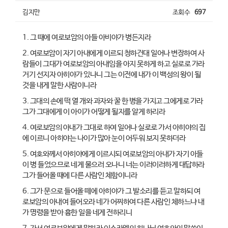
김지만
조회수
697
1. 그 때에 여로보암의 아들 아비야가 병든지라
2. 여로보암이 자기 아내에게 이르되 청하건대 일어나 변장하여 사
람들이 그대가 여로보암의 아내임을 아지 못하게 하고 실로로 가라
거기 선지자 아히야가 있나니 그는 이전에 내가 이 백성의 왕이 될
것을 내게 말한 사람이니라
3. 그대의 손에 떡 열 개와 과자와 꿀 한 병을 가지고 그에게로 가라
그가 그대에게 이 아이가 어떻게 될지를 알게 하리라
4. 여로보암의 아내가 그대로 하여 일어나 실로로 가서 아히야의 집
에 이르니 아히야는 나이가 많아 눈이 어두워 보지 못하더라
5. 여호와께서 아히야에게 이르시되 여로보암의 아내가 자기 아들
이 병 들었으므로 네게 물으러 오나니 너는 이러이러하게 대답하라
그가 들어올 때에 다른 사람인 체함이니라
6. 그가 문으로 들어올 떼에 아히야가 그 발소리를 듣고 말하되 여
로보암의 아내여 들어오라 네가 어찌하여 다른 사람인 체하느냐 내
가 명령을 받아 흉한 일을 네게 전하리니