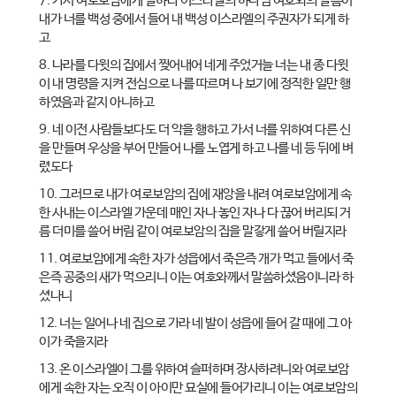
7. 가서 여로보암에게 말하라 이스라엘의 하나님 여호와의 말씀이
내가 너를 백성 중에서 들어 내 백성 이스라엘의 주권자가 되게 하
고
8. 나라를 다윗의 집에서 찢어내어 네게 주었거늘 너는 내 종 다윗
이 내 명령을 지켜 전심으로 나를 따르며 나 보기에 정직한 일만 행
하였음과 같지 아니하고
9. 네 이전 사람들보다도 더 악을 행하고 가서 너를 위하여 다른 신
을 만들며 우상을 부어 만들어 나를 노엽게 하고 나를 네 등 뒤에 벼
렸도다
10. 그러므로 내가 여로보암의 집에 재앙을 내려 여로보암에게 속
한 사내는 이스라엘 가운데 매인 자나 놓인 자나 다 끊어 버리되 거
름 더미를 쓸어 버림 같이 여로보암의 집을 말갛게 쓸어 버릴지라
11. 여로보암에게 속한 자가 성읍에서 죽은즉 개가 먹고 들에서 죽
은즉 공중의 새가 먹으리니 이는 여호와께서 말씀하셨음이니라 하
셨나니
12. 너는 일어나 네 집으로 가라 네 발이 성읍에 들어 갈 때에 그 아
이가 죽을지라
13. 온 이스라엘이 그를 위하여 슬퍼하며 장사하려니와 여로보암
에게 속한 자는 오직 이 아이만 묘실에 들어가리니 이는 여로보암의