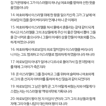
집 가운데에서 그가 이스라엘의 하나님 여호와를 향하여 선한 뜻을
품었음이니라
14. 여호와께서 이스라엘 위에 한 왕을 일으키신즉 그가 그 날에 여
러보암의 집을 끊어 버리리라 언제냐 하니 곧 이제라
15. 여호와께서 이스라엘을 쳐서 물에서 흔들리는 갈대 같이 되게
하시고 이스라엘을 그의 조상들에게 주신 이 좋은 땅에서 뽑아 그들
을 강 너머로 흩으시리니 그들이 아세라 상을 만들어 여호와를 진노
하게 하였으니리라
16. 여호와께서 여로보암의 죄로 말미암아 이스라엘을 버리시리
니 이는 그도 범죄하고 이스라엘로 범죄하게 하였음이니라 하니라
17. 여로보암의 아내가 일어나 디르사로 돌아가서 집 문지방에 이
를 때에 그 아이가 죽은지라
18. 온 이스라엘이 그를 장사하고 그를 위하여 슬퍼하니 여호와께
서 그의 종 선지자 아히야를 통하여 하신 말씀과 같이 되었더라
19. 여로보암의 그 남은 행적 곧 그가 어떻게 싸웠는지와 어떻게 다
스렸는지는 이스라엘 왕 역대지략에 기록되니라
20. 여로보암이 왕이 된 지 이십이 년이라 그가 그의 조상들과 함께
자매 그의 아들 나답이 대신하여 왕이 되니라