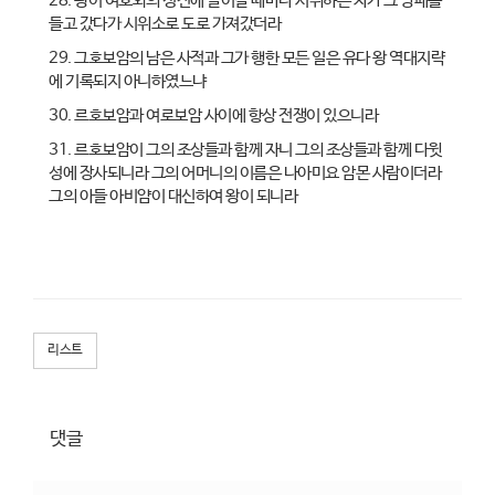
28. 왕이 여호와의 성전에 들어갈 때마다 시위하는 자가 그 방패를
들고 갔다가 시위소로 도로 가져갔더라
29. 그호보암의 남은 사적과 그가 행한 모든 일은 유다 왕 역대지략
에 기록되지 아니하였느냐
30. 르호보암과 여로보암 사이에 항상 전쟁이 있으니라
31. 르호보암이 그의 조상들과 함께 자니 그의 조상들과 함께 다윗
성에 장사되니라 그의 어머니의 이름은 나아미요 암몬 사람이더라
그의 아들 아비얌이 대신하여 왕이 되니라
리스트
댓글