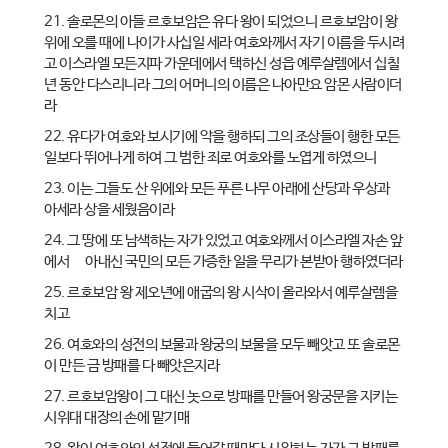
21. 솔로몬의 아들 르호보암은 유다 왕이 되었으니 르호보암이 왕
위에 오를 때에 나이가 사십일 세라 여호와께서 자기 이름을 두시려
고 이스라엘 모든지파 가운데에서 택하신 성읍 예루살렘에서 십칠
년 동안 다스리니라 그의 어머니의 이름은 나아만요 암몬 사람이더
라
22. 유다가 여호와 보시기에 악을 행하되 그의 조상들이 행한 모든
일보다 뛰어나게 하여 그 범한 죄로 여호와를 노엽게 하였으니
23. 이는 그들도 산 위에와 모든 푸른 나무 아래에 산당과 우상과
아세라 상을 세웠음이라
24. 그 땅에 또 남색하는 자가 있었고 여호와께서 이스라엘 자손 앞
에서 쫒아내신 국민의 모든 가증한 일을 무리가 본받아 행하였더라
25. 르호보암 왕 제오년에 애굽의 왕 시삭이 올라와서 예루살렘을
치고
26. 여호와의 성전의 보물과 왕궁의 보물을 모두 빼앗고 또 솔로몬
이 만든 금 방패를 다 빼앗은지라
27. 르호보암왕이 그 대신 놋으로 방패를 만들어 왕궁문을 지키는
시위대 대장의 손에 맡기매